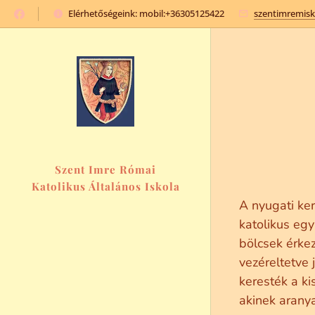
Elérhetőségeink: mobil:+36305125422
szentimremis
Szent Imre Római
Katolikus Általános Iskola
és Óvoda
A nyugati ke
katolikus egy
bölcsek érke
vezéreltetve 
keresték a ki
akinek aranya