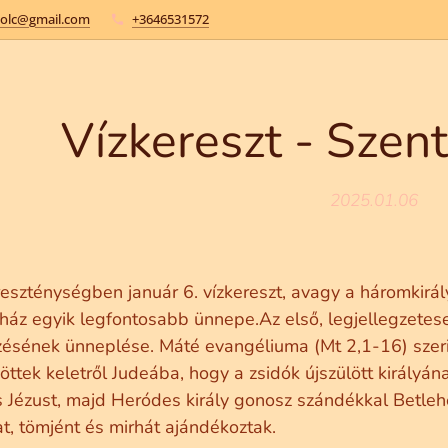
kolc@gmail.com
+3646531572
Vízkereszt - Szen
2025.01.06
reszténységben január 6. vízkereszt, avagy a háromkirá
ház egyik legfontosabb ünnepe.Az első, legjellegzetese
zésének ünneplése. Máté evangéliuma (Mt 2,1-16) szerin
jöttek keletről Judeába, hogy a zsidók újszülött királyá
s Jézust, majd Heródes király gonosz szándékkal Betleh
t, tömjént és mirhát ajándékoztak.