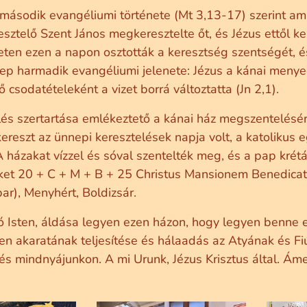
második evangéliumi története (Mt 3,13-17) szerint ami
esztelő Szent János megkeresztelte őt, és Jézus ettől k
ten ezen a napon osztották a keresztség szentségét, és
nep harmadik evangéliumi jelenete: Jézus a kánai menye
ő csodatételeként a vizet borrá változtatta (Jn 2,1).
s szertartása emlékeztető a kánai ház megszentelésére
ereszt az ünnepi keresztelések napja volt, a katolikus 
 házakat vízzel és sóval szentelték meg, és a pap krétá
ket 20 + C + M + B + 25 Christus Mansionem Benedicat (
ar), Menyhért, Boldizsár.
 Isten, áldása legyen ezen házon, hogy legyen benne eg
ten akaratának teljesítése és hálaadás az Atyának és F
és mindnyájunkon. A mi Urunk, Jézus Krisztus által. Ám