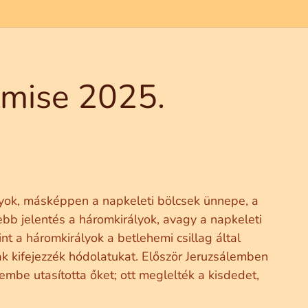
tmise 2025.
lyok, másképpen a napkeleti bölcsek ünnepe, a
bb jelentés a háromkirályok, avagy a napkeleti
t a háromkirályok a betlehemi csillag által
nak kifejezzék hódolatukat. Először Jeruzsálemben
embe utasította őket; ott meglelték a kisdedet,