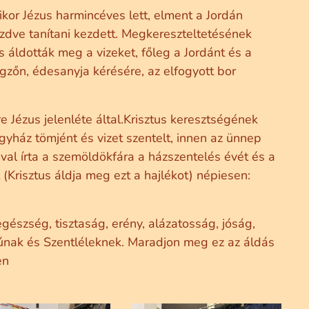
kor Jézus harmincéves lett, elment a Jordán
ezdve tanítani kezdett. Megkereszteltetésének
 áldották meg a vizeket, főleg a Jordánt és a
gzőn, édesanyja kérésére, az elfogyott bor
 Jézus jelenléte által.Krisztus keresztségének
egyház tömjént és vizet szentelt, innen az ünnep
val írta a szemöldökfára a házszentelés évét és a
Krisztus áldja meg ezt a hajlékot) népiesen:
észség, tisztaság, erény, alázatosság, jóság,
iúnak és Szentléleknek. Maradjon meg ez az áldás
en