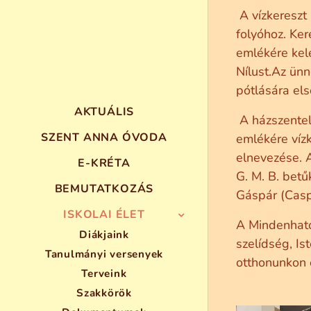
A vízkereszt 
folyóhoz. Ker
emlékére kele
Nílust.Az ün
pótlására els
AKTUÁLIS
A házszentelé
SZENT ANNA ÓVODA
emlékére vízk
elnevezése. A
E-KRÉTA
G. M. B. betű
BEMUTATKOZÁS
Gáspár (Casp
ISKOLAI ÉLET
A Mindenható
Diákjaink
szelídség, Is
Tanulmányi versenyek
otthonunkon 
Terveink
Szakkörök