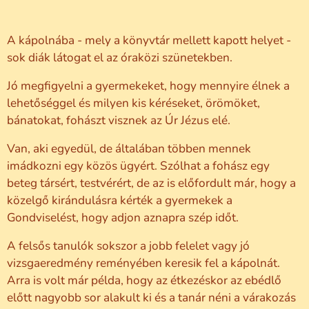
A kápolnába - mely a könyvtár mellett kapott helyet -
sok diák látogat el az óraközi szünetekben.
Jó megfigyelni a gyermekeket, hogy mennyire élnek a
lehetőséggel és milyen kis kéréseket, örömöket,
bánatokat, fohászt visznek az Úr Jézus elé.
Van, aki egyedül, de általában többen mennek
imádkozni egy közös ügyért. Szólhat a fohász egy
beteg társért, testvérért, de az is előfordult már, hogy a
közelgő kirándulásra kérték a gyermekek a
Gondviselést, hogy adjon aznapra szép időt.
A felsős tanulók sokszor a jobb felelet vagy jó
vizsgaeredmény reményében keresik fel a kápolnát.
Arra is volt már példa, hogy az étkezéskor az ebédlő
előtt nagyobb sor alakult ki és a tanár néni a várakozás