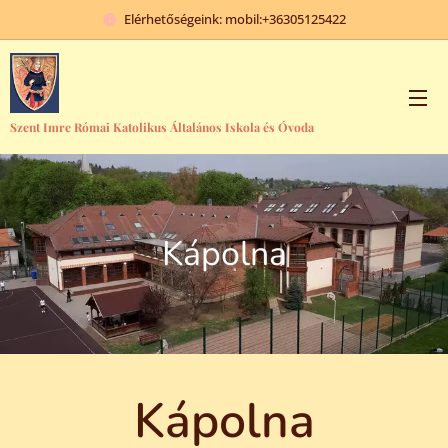
Elérhetőségeink: mobil:+36305125422
Szent Imre Római Katolikus Általános Iskola és Óvoda
Kápolna
Kápolna