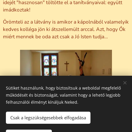
idejét "hasznosan" töltötte el a tanítványaival: együtt
imádkoztak!
Örömteli az a látvány is amikor a kápolnából valamelyik
kedves kolléga jön ki átszellemült arccal. Azt, hogy Ők
miért mennek be oda azt csak a Jó Isten tudja...
Sütiket használunk, hogy biztosítsuk a weboldal megfelelő
működését és biztonságát, valamint hogy a lehető legjobb
felhasználói élményt kínáljuk Neked.
Csak a legszükségesebbek elfogadása
Minden jog fenntartva!