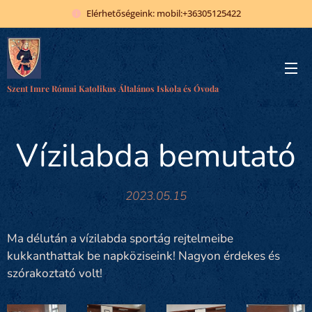
Elérhetőségeink: mobil:+36305125422
Szent Imre Római Katolikus Általános Iskola és Óvoda
Vízilabda bemutató
2023.05.15
Ma délután a vízilabda sportág rejtelmeibe
kukkanthattak be napköziseink! Nagyon érdekes és
szórakoztató volt!