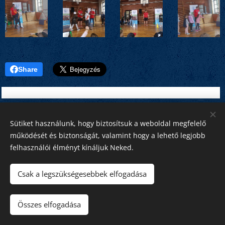
Share
Sütiket használunk, hogy biztosítsuk a weboldal megfelelő
működését és biztonságát, valamint hogy a lehető legjobb
felhasználói élményt kínáljuk Neked.
Csak a legszükségesebbek elfogadása
Minden jog fenntartva!
Összes elfogadása
Szent Imre 2026
Sütik