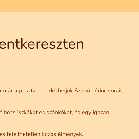
entkereszten
r már a puszta…" – idézhetjük Szabó Lőrinc sorait,
ó hócsúszkákat és szánkókat, és egy igazán
 és felejthetetlen közös élmények.