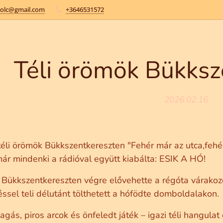
kolc@gmail.com
+3646531572
Téli örömök Bükksz
2026.02.16
 téli örömök Bükkszentkereszten "Fehér már az utca,fehé
már mindenki a rádióval együtt kiabálta: ESIK A HÓ!
y Bükkszentkereszten végre elővehette a régóta várakoz
ssel teli délutánt tölthetett a hófödte domboldalakon.
gás, piros arcok és önfeledt játék – igazi téli hangulat