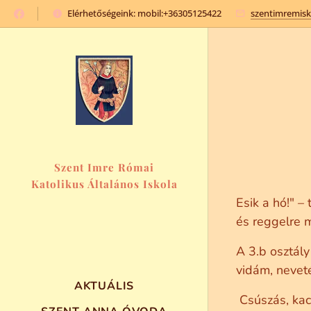
Elérhetőségeink: mobil:+36305125422
szentimremis
Szent Imre Római
Katolikus Általános Iskola
és Óvoda
Esik a hó!" –
és reggelre 
A 3.b osztál
vidám, neveté
AKTUÁLIS
Csúszás, kaca