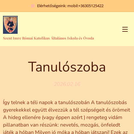
Elérhetőségeink: mobil:+36305125422
Szent Imre Római Katolikus Általános Iskola és Óvoda
Tanulószoba
2026.02.16
Így telnek a téli napok a tanulószobán A tanulószobás
gyerekekkel együtt élvezzük a tél szépségeit és örömeit
A hideg ellenére (vagy éppen azért ) rengeteg vidám
pillanatban van részünk: nevetés, mozgás, önfeledt
játék a hóban Milyen jó móka a hóban játszani! Ezek az