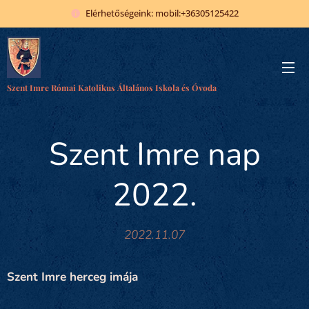
Elérhetőségeink: mobil:+36305125422
Szent Imre Római Katolikus Általános Iskola és Óvoda
Szent Imre nap
2022.
2022.11.07
Szent Imre herceg imája