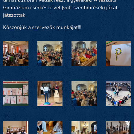
tematikus órán vettek részt a gyerekek! A Jezsuita
Gimnázium cserkészeivel (volt szentimrések) jókat
játszottak.
Köszönjük a szervezők munkáját!!!