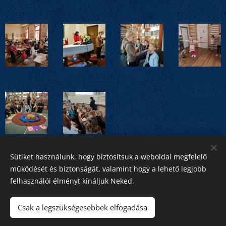
Sütiket használunk, hogy biztosítsuk a weboldal megfelelő
Share
működését és biztonságát, valamint hogy a lehető legjobb
felhasználói élményt kínáljuk Neked.
Csak a legszükségesebbek elfogadása