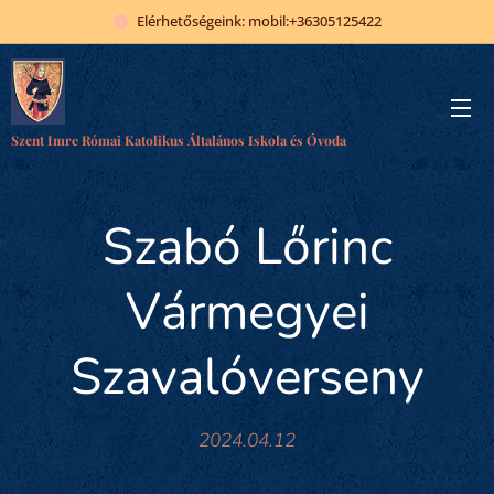
Elérhetőségeink: mobil:+36305125422
Szent Imre Római Katolikus Általános Iskola és Óvoda
Szabó Lőrinc
Vármegyei
Szavalóverseny
2024.04.12