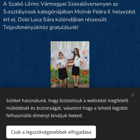
A Szabó Lőrinc Vármegyei Szavalóversenyen az
5.osztályosok kategóriájában Molnár Fédra II. helyezést
ért el, Dobi Luca Sára különdíjban részesült.
Teljesítményükhöz gratulálunk!
Sütiket használunk, hogy biztosítsuk a weboldal megfelelő
Share
működését és biztonságát, valamint hogy a lehető legjobb
felhasználói élményt kínáljuk Neked.
Csak a legszükségesebbek elfogadása