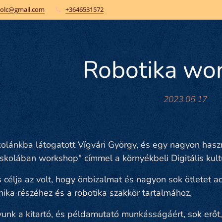
kolc@gmail.com
+3646531572
Robotika wo
2023.05.17
olánkba látogatott Vígvári György, és egy nagyon haszn
iskolában workshop" címmel a környékbeli Digitális kult
 célja az volt, hogy önbizalmat és nagyon sok ötletet adjo
ika részéhez és a robotika szakkör tartalmához.
nk a kitartó, és példamutató munkásságáért, sok erőt,