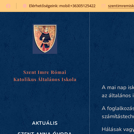
Elérhetőségeink: mobil:+36305125422
szentimremis
Szent Imre Római
Katolikus Általános Iskola
és Óvoda
A mai nap isk
az általános 
A foglalkozás
számítástechn
AKTUÁLIS
Hálásak vagyu