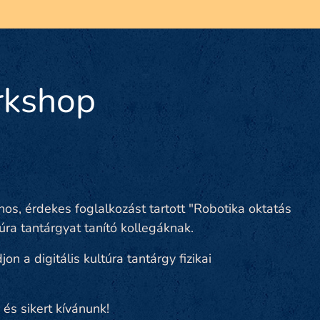
rkshop
os, érdekes foglalkozást tartott "Robotika oktatás
úra tantárgyat tanító kollegáknak.
n a digitális kultúra tantárgy fizikai
 és sikert kívánunk!