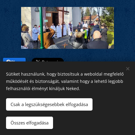
Share
Sütiket használunk, hogy biztosítsuk a weboldal megfelelő
működését és biztonságát, valamint hogy a lehető legjobb
felhasználói élményt kínáljuk Neked.
Csak a legszükségesebbek elfogadása
Minden jog fenntartva!
Összes elfogadása
Szent Imre 2026
Sütik