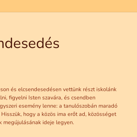
endesedés
áson és elcsendesedésen vettünk részt iskolánk
ni, figyelni Isten szavára, és csendben
egyszeri esemény lenne: a tanulószobán maradó
 Hisszük, hogy a közös ima erőt ad, közösséget
nk megújulásának ideje legyen.