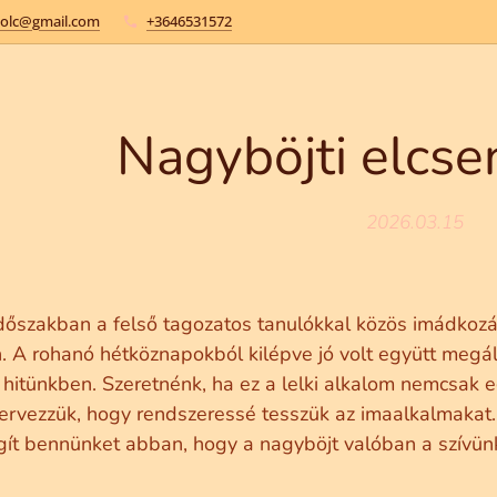
kolc@gmail.com
+3646531572
Nagyböjti elcs
2026.03.15
időszakban a felső tagozatos tanulókkal közös imádkoz
 A rohanó hétköznapokból kilépve jó volt együtt megáll
hitünkben. Szeretnénk, ha ez a lelki alkalom nemcsak 
tervezzük, hogy rendszeressé tesszük az imaalkalmakat.
egít bennünket abban, hogy a nagyböjt valóban a szívü