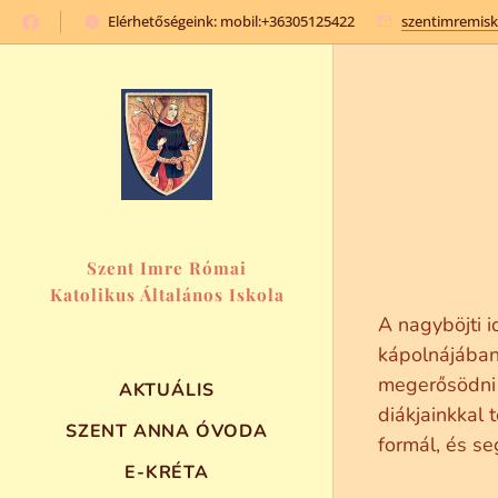
Elérhetőségeink: mobil:+36305125422
szentimremis
Szent Imre Római
Katolikus Általános Iskola
és Óvoda
A nagyböjti 
kápolnájában.
megerősödni 
AKTUÁLIS
diákjainkkal 
SZENT ANNA ÓVODA
formál, és s
E-KRÉTA