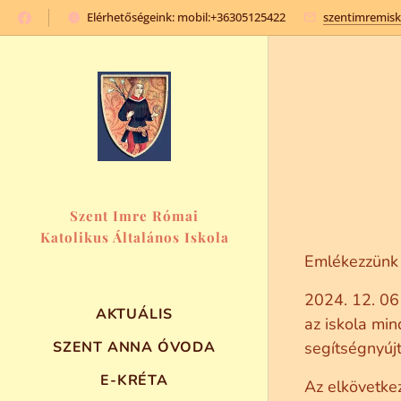
Elérhetőségeink: mobil:+36305125422
szentimremis
Szent Imre Római
Katolikus Általános Iskola
és Óvoda
Emlékezzünk 
2024. 12. 06
AKTUÁLIS
az iskola min
SZENT ANNA ÓVODA
segítségnyúj
E-KRÉTA
Az elkövetke