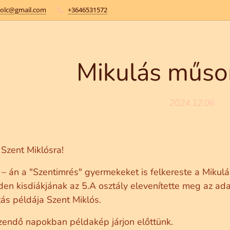
kolc@gmail.com
+3646531572
Mikulás műso
2024.12.06
Szent Miklósra!
 – án a "Szentimrés" gyermekeket is felkereste a Miku
den kisdiákjának az 5.A osztály elevenítette meg az ada
tás példája Szent Miklós.
zendő napokban példakép járjon előttünk.