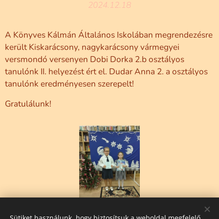
2024.12.18
A Könyves Kálmán Általános Iskolában megrendezésre
került Kiskarácsony, nagykarácsony vármegyei
versmondó versenyen Dobi Dorka 2.b osztályos
tanulónk II. helyezést ért el. Dudar Anna 2. a osztályos
tanulónk eredményesen szerepelt!
Gratulálunk!
Sütiket használunk, hogy biztosítsuk a weboldal megfelelő