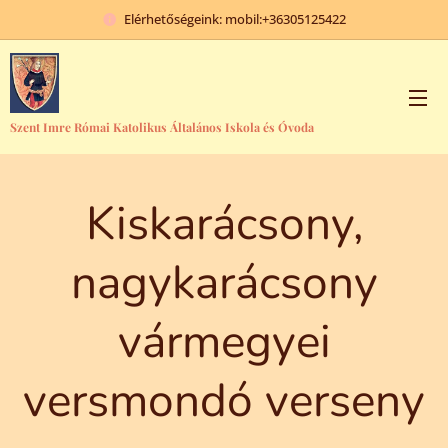
Elérhetőségeink: mobil:+36305125422
Szent Imre Római Katolikus Általános Iskola és Óvoda
Kiskarácsony,
nagykarácsony
vármegyei
versmondó verseny