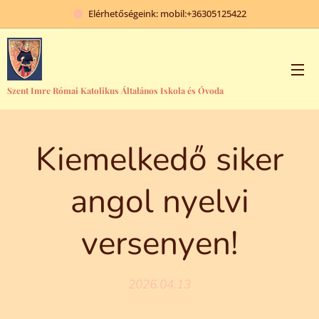
Elérhetőségeink: mobil:+36305125422
Szent Imre Római Katolikus Általános Iskola és Óvoda
Kiemelkedő siker
angol nyelvi
versenyen!
2026.04.13