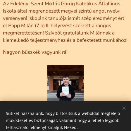
Az Edelényi Szent Miklós Görög Katolikus Általános
Iskola által megrendezett megyei szintű angol nyelvi
versenyen! iskolánk tanulója ismét szép eredményt ért
el Papp Milán (7.b) II. helyezést szerzett a rangos
megmérettetésen! Szívből gratulálunk Milánnak a
kiemelkedő teljesítményhez és a befektetett munkához!
Nagyon büszkék vagyunk rá!
Sütiket használunk, hogy biztosítsuk a weboldal megfelelő
működését és biztonságát, valamint hogy a lehető legjobb
Share
felhasználói élményt kínáljuk Neked.