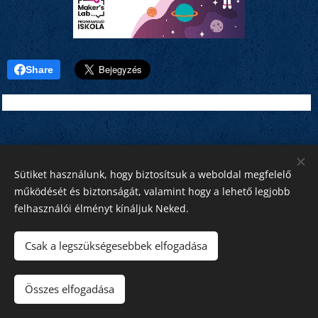
Share
Sütiket használunk, hogy biztosítsuk a weboldal megfelelő
működését és biztonságát, valamint hogy a lehető legjobb
felhasználói élményt kínáljuk Neked.
Csak a legszükségesebbek elfogadása
Minden jog fenntartva!
Összes elfogadása
Szent Imre 2026
Sütik