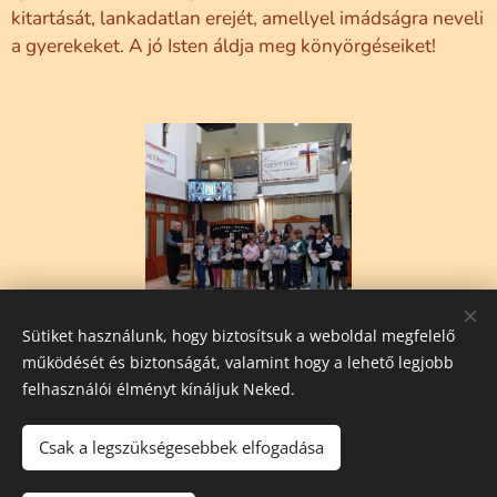
kitartását, lankadatlan erejét, amellyel imádságra neveli
a gyerekeket. A jó Isten áldja meg könyörgéseiket!
Sütiket használunk, hogy biztosítsuk a weboldal megfelelő
Share
működését és biztonságát, valamint hogy a lehető legjobb
felhasználói élményt kínáljuk Neked.
Csak a legszükségesebbek elfogadása
Minden jog fenntartva!