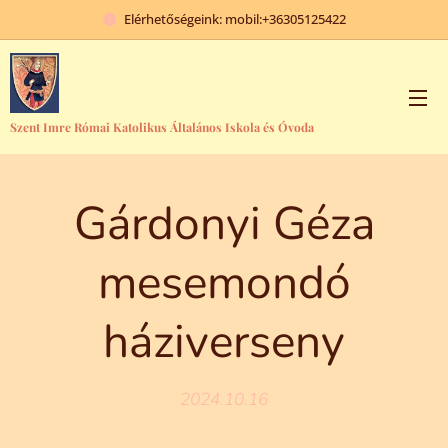
Elérhetőségeink: mobil:+36305125422
Szent Imre Római Katolikus Általános Iskola és Óvoda
Gárdonyi Géza
mesemondó
háziverseny
2024.10.16