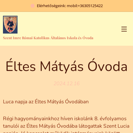
Elérhetőségeink: mobil:+36305125422
Szent Imre Római Katolikus Általános Iskola és Óvoda
Éltes Mátyás Óvoda
2024.12.16
Luca napja az Éltes Mátyás Óvodában
Régi hagyományainkhoz híven iskolánk 8. évfolyamos
tanulói az Éltes Mátyás Óvodába látogattak Szent Lucia