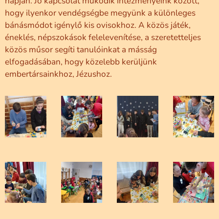
napján. Jó kapcsolat működik intézményeink között,
hogy ilyenkor vendégségbe megyünk a különleges
bánásmódot igénylő kis ovisokhoz. A közös játék,
éneklés, népszokások felelevenítése, a szeretetteljes
közös műsor segíti tanulóinkat a másság
elfogadásában, hogy közelebb kerüljünk
embertársainkhoz, Jézushoz.