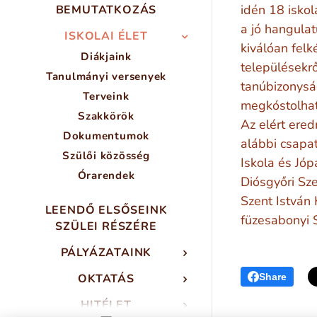
idén 18 isko
BEMUTATKOZÁS
a jó hangula
ISKOLAI ÉLET
kiválóan felk
Diákjaink
településekr
Tanulmányi versenyek
tanúbizonysá
Terveink
megkóstolhatt
Szakkörök
Az elért ered
Dokumentumok
alábbi csapat
Szülői közösség
Iskola és Jóp
Órarendek
Diósgyőri Sz
Szent István 
LEENDŐ ELSŐSEINK
füzesabonyi S
SZÜLEI RÉSZÉRE
PÁLYÁZATAINK
OKTATÁS
Share
HITÉLET