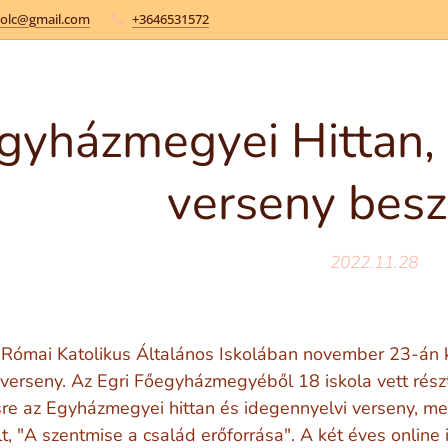
kolc@gmail.com
+3646531572
gyházmegyei Hittan, 
verseny bes
2022.11.28
 Római Katolikus Általános Iskolában november 23-án 
verseny. Az Egri Főegyházmegyéből 18 iskola vett részt
e az Egyházmegyei hittan és idegennyelvi verseny, mel
t, "A szentmise a család erőforrása". A két éves online 