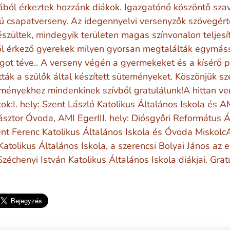
lából érkeztek hozzánk diákok. Igazgatónő köszöntő sza
tú csapatverseny. Az idegennyelvi versenyzők szövegér
észültek, mindegyik területen magas színvonalon teljesít
ől érkező gyerekek milyen gyorsan megtalálták egymássa
got téve.. A verseny végén a gyermekeket és a kísérő 
ák a szülők által készített süteményeket. Köszönjük szé
ményekhez mindenkinek szívből gratulálunk!A hittan ve
ok:I. hely: Szent László Katolikus Általános Iskola és A
ásztor Óvoda, AMI EgerIII. hely: Diósgyőri Református Á
ent Ferenc Katolikus Általános Iskola és Óvoda Miskol
Katolikus Általános Iskola, a szerencsi Bolyai János az e
zéchenyi István Katolikus Általános Iskola diákjai. Gr