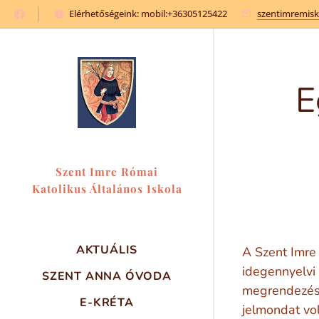
Elérhetőségeink: mobil:+36305125422
szentimremis
E
Szent Imre Római
Katolikus Általános Iskola
és Óvoda
AKTUÁLIS
A Szent Imre
idegennyelvi 
SZENT ANNA ÓVODA
megrendezésr
E-KRÉTA
jelmondat vol