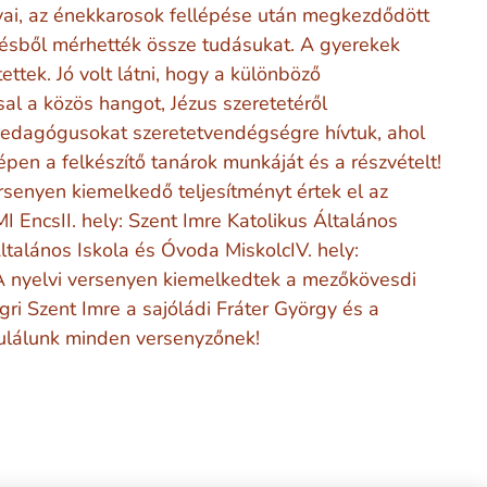
vai, az énekkarosok fellépése után megkezdődött
tésből mérhették össze tudásukat. A gyerekek
ettek. Jó volt látni, hogy a különböző
l a közös hangot, Jézus szeretetéről
pedagógusokat szeretetvendégségre hívtuk, ahol
pen a felkészítő tanárok munkáját és a részvételt!
rsenyen kiemelkedő teljesítményt értek el az
MI EncsII. hely: Szent Imre Katolikus Általános
ltalános Iskola és Óvoda MiskolcIV. hely:
cA nyelvi versenyen kiemelkedtek a mezőkövesdi
gri Szent Imre a sajóládi Fráter György és a
atulálunk minden versenyzőnek!