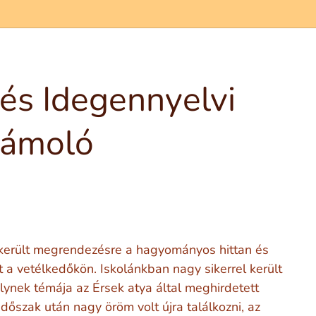
és Idegennyelvi
zámoló
került megrendezésre a hagyományos hittan és
 a vetélkedőkön. Iskolánkban nagy sikerrel került
ynek témája az Érsek atya által meghirdetett
időszak után nagy öröm volt újra találkozni, az