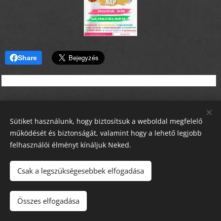
Share
Sütiket használunk, hogy biztosítsuk a weboldal megfelelő
működését és biztonságát, valamint hogy a lehető legjobb
felhasználói élményt kínáljuk Neked.
Csak a legszükségesebbek elfogadása
Minden jog fenntartva!
Összes elfogadása
Szent Imre 2026
Sütik