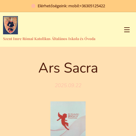
Elérhetőségeink: mobil:+36305125422
Szent Imre Római Katolikus Általános Iskola és Óvoda
Ars Sacra
2025.09.22