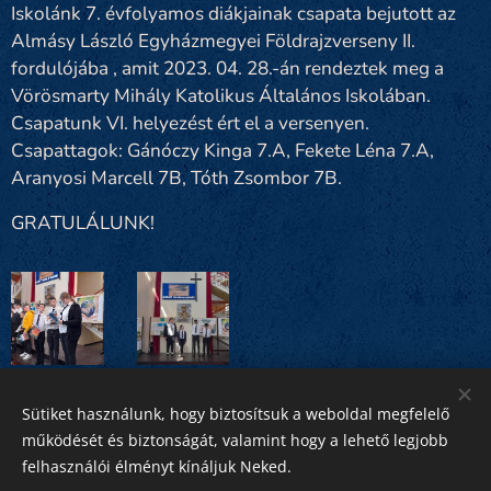
Iskolánk 7. évfolyamos diákjainak csapata bejutott az
Almásy László Egyházmegyei Földrajzverseny II.
fordulójába , amit 2023. 04. 28.-án rendeztek meg a
Vörösmarty Mihály Katolikus Általános Iskolában.
Csapatunk VI. helyezést ért el a versenyen.
Csapattagok: Gánóczy Kinga 7.A, Fekete Léna 7.A,
Aranyosi Marcell 7B, Tóth Zsombor 7B.
GRATULÁLUNK!
Sütiket használunk, hogy biztosítsuk a weboldal megfelelő
Share
működését és biztonságát, valamint hogy a lehető legjobb
felhasználói élményt kínáljuk Neked.