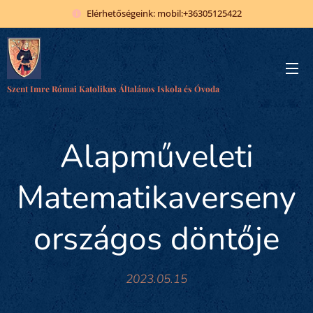
Elérhetőségeink: mobil:+36305125422
Szent Imre Római Katolikus Általános Iskola és Óvoda
Alapműveleti
Matematikaverseny
országos döntője
2023.05.15