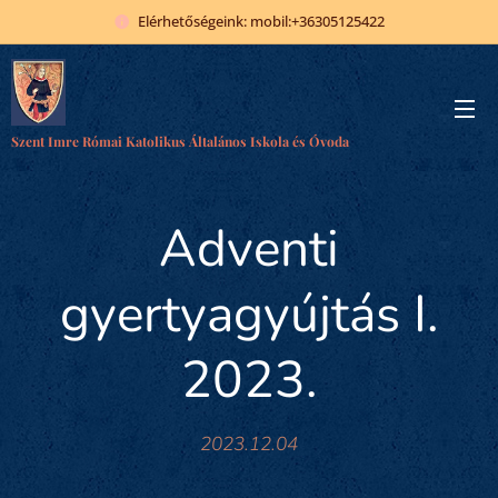
Elérhetőségeink: mobil:+36305125422
Szent Imre Római Katolikus Általános Iskola és Óvoda
Adventi
gyertyagyújtás I.
2023.
2023.12.04